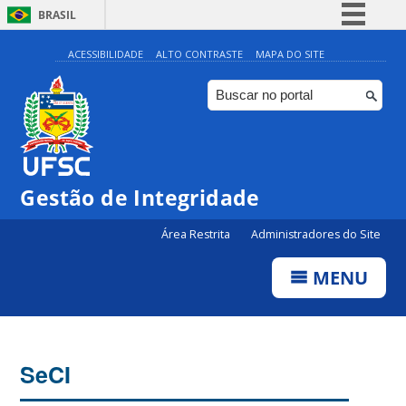
BRASIL
Simplifique!
ACESSIBILIDADE
ALTO CONTRASTE
MAPA DO SITE
Comunica BR
Participe
Acesso à informação
Legislação
Gestão de Integridade
Canais
Área Restrita
Administradores do Site
MENU
SeCI