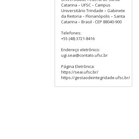
Catarina – UFSC – Campus
Universitário Trindade – Gabinete
da Reitoria – Florianópolis – Santa
Catarina – Brasil - CEP 88040-900
Telefones:
+55 (48) 3721-8416
Endereço eletrônico:
ugi.seai@contato.ufsc.br
Página Eletrônica:
https://seai.ufsc.br/
https://gestaodeintegridade.ufsc.br/