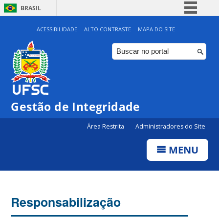
BRASIL
Simplifique!
ACESSIBILIDADE
ALTO CONTRASTE
MAPA DO SITE
Comunica BR
Participe
Acesso à informação
Legislação
Gestão de Integridade
Canais
Área Restrita
Administradores do Site
MENU
Responsabilização