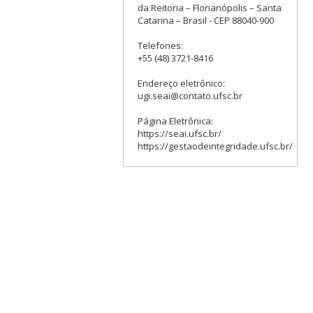
da Reitoria – Florianópolis – Santa
Catarina – Brasil - CEP 88040-900
Telefones:
+55 (48) 3721-8416
Endereço eletrônico:
ugi.seai@contato.ufsc.br
Página Eletrônica:
https://seai.ufsc.br/
https://gestaodeintegridade.ufsc.br/