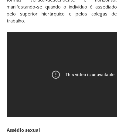
manifestando-se quando o indivíduo é assediado
pelo superior hierárquico e pelos colegas de
trabalho.
Assédio sexual