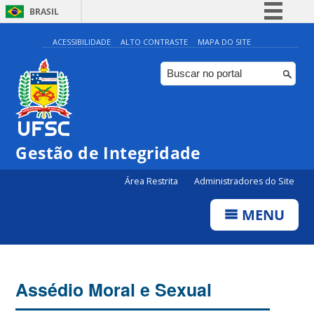
BRASIL
Simplifique!
ACESSIBILIDADE
ALTO CONTRASTE
MAPA DO SITE
Comunica BR
Participe
Acesso à informação
Legislação
Gestão de Integridade
Canais
Área Restrita
Administradores do Site
MENU
Assédio Moral e Sexual