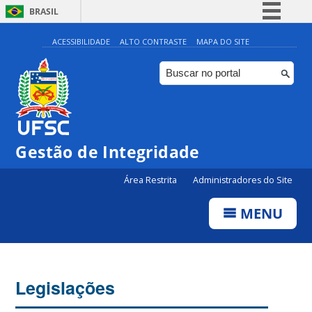
BRASIL
Simplifique!
ACESSIBILIDADE
ALTO CONTRASTE
MAPA DO SITE
Comunica BR
Participe
Acesso à informação
Legislação
Gestão de Integridade
Canais
Área Restrita
Administradores do Site
MENU
Legislações